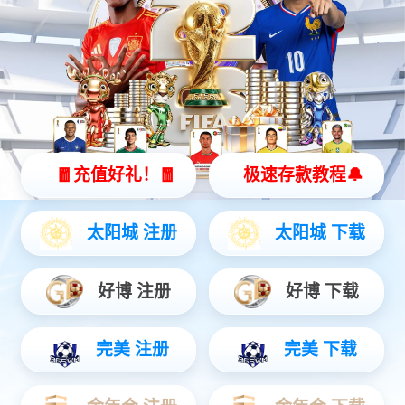
一体机解决方案系列
一体机解决方案系列
公海555000集团问学一体机
友情链接
公海555000集团数码集团
DCN